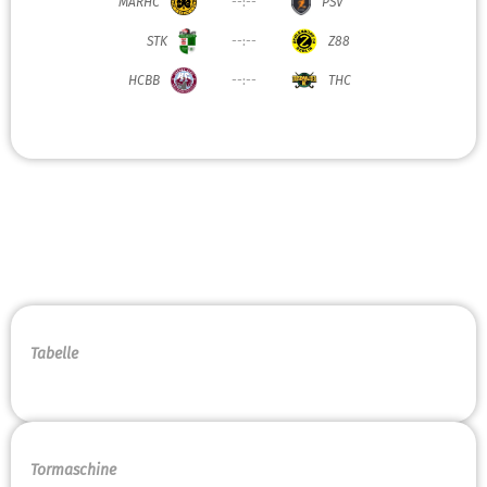
MARHC
--:--
PSV
STK
--:--
Z88
HCBB
--:--
THC
Tabelle
Tormaschine