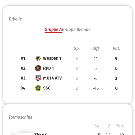
Tabelle
Gruppe A
Gruppe B
Finale
Sp.
Diff
Pkt.
01.
Wespen 1
3
14
9
02.
RPB 1
3
5
6
03.
mU14 ATV
3
-3
3
04.
SSC
3
-16
0
Tormaschine
Sp.
Ø
Tore