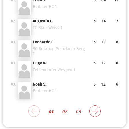
01.
Theo S.
5
2.4
12
Berliner HC 1
02.
Augustin L.
5
1.4
7
TC Blau-Weiss 1
03.
Leonardo C.
5
1.2
6
SG Rotation Prenzlauer Berg
1
03.
Hugo W.
5
1.2
6
Zehlendorfer Wespen 1
03.
Noah S.
5
1.2
6
Berliner HC 1
01
02
03