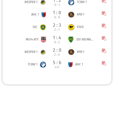
1 : 2
WESPEN 1
TCBW 1
0 : 1
1 : 0
BHC 1
RPB 1
0 : 0
2 : 3
SSC
ESVD
2 : 1
1 : 4
MU14 ATV
SSV WEIMA...
0 : 2
2 : 0
WESPEN 1
RPB 1
2 : 0
5 : 6
TCBW 1
BHC 1
n.P.