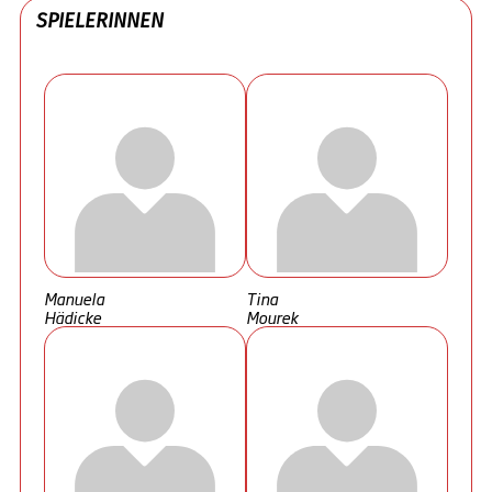
SPIELERINNEN
Manuela
Tina
Hädicke
Mourek