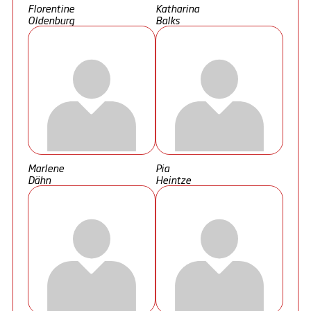
Florentine
Katharina
Oldenburg
Balks
Marlene
Pia
Dähn
Heintze