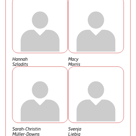
Hannah
Macy
Szladits
Morris
Sarah-Christin
Svenja
Müller-Downs
Liebig